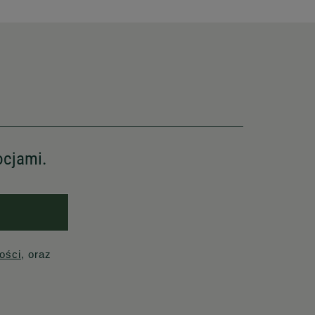
ocjami.
ości
, oraz