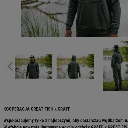
KOOPERACJA GREAT FISH x GRAFF
Współpracujemy tylko z najlepszymi, aby dostarczać wędkarzom 
W efekcie powstała limitowana edycja odzieży GRAFF x GREAT FISH