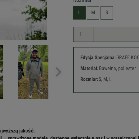
L
M
S
Edycja Specjalna:
GRAFF KO
Materiał:
Bawełna, poliester
Rozmiar:
S, M, L
najwyższą jakość.
 – sprawdzone modele, dostępne wyłącznie u nas i w ograniczonej i