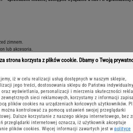
rzed zimnem.
on lub akcesoria.
sza strona korzysta z plików cookie. Dbamy o Twoją prywatn
zamek. Wykonana z wysokiej jakości materiałów, zapewnia wygodę i 
jemy, iż w celu realizacji usług dostępnych w naszym sklepie,
. Na froncie znajduje się praktyczna kieszeń, w której ukryto dodatk
izacji jego treści, dostosowania sklepu do Państwa indywidualn
m, sprawdzając się zarówno na co dzień, jak i podczas aktywności n
 oraz wyświetlania, personalizacji i mierzenia skuteczności rekl
zewnętrznych sieci reklamowych, korzystamy z informacji zapis
cą plików cookies na urządzeniach końcowych użytkowników. Pl
 można kontrolować za pomocą ustawień swojej przeglądarki
towej. Dalsze korzystanie z naszego sklepu internetowego, bez 
ń przeglądarki internetowej oznacza, iż użytkownik akceptuje
nie plików cookies. Więcej informacji zawartych jest w
polityce