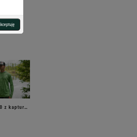
kceptuję
Bluza UPF50 z kapturem