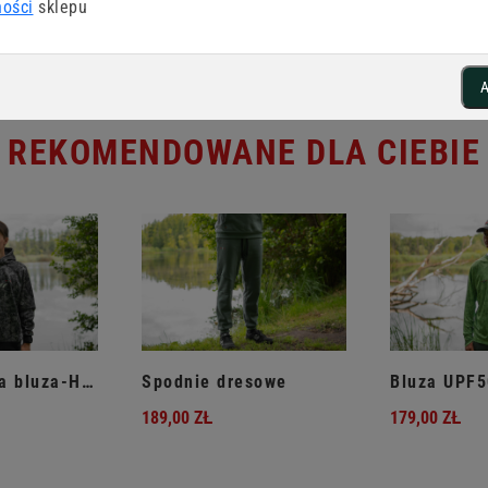
ności
sklepu
A
REKOMENDOWANE DLA CIEBIE
Spodnie dresowe
Wodoodporna bluza-HIT!!
189,00 ZŁ
179,00 ZŁ