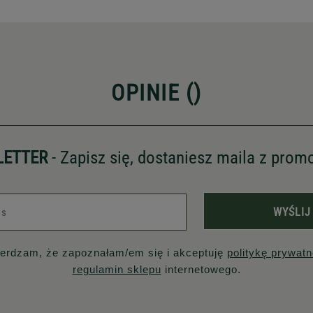
OPINIE (
)
LETTER
- Zapisz się, dostaniesz maila z prom
WYŚLIJ
ierdzam, że zapoznałam/em się i akceptuję
politykę prywatn
regulamin sklepu
internetowego.