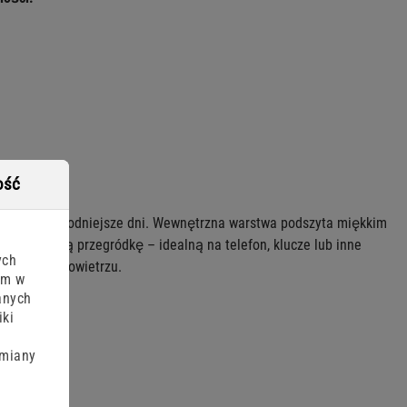
ość
ciepło w chłodniejsze dni. Wewnętrzna warstwa podszyta miękkim
ową mniejszą przegródkę – idealną na telefon, klucze lub inne
ych
a świeżym powietrzu.
am w
anych
iki
zmiany