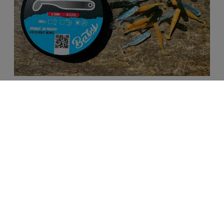
GF1 BABY_kolor BABY 5 x DZEJSIOK
34,00 zł
DODAJ DO KOSZYKA