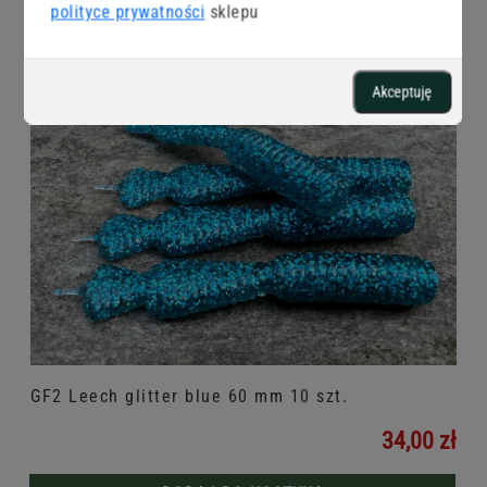
polityce prywatności
sklepu
DODAJ DO KOSZYKA
Akceptuję
GF2 Leech glitter blue 60 mm 10 szt.
34,00 zł