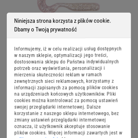
Niniejsza strona korzysta z plików cookie.
GF1 twister BABY_kolor BABY 3 x TYP OD RYB
Dbamy o Twoją prywatność
34,00 zł
Informujemy, iż w celu realizacji usług dostępnych
DODAJ DO KOSZYKA
w naszym sklepie, optymalizacji jego treści,
dostosowania sklepu do Państwa indywidualnych
potrzeb oraz wyświetlania, personalizacji i
mierzenia skuteczności reklam w ramach
zewnętrznych sieci reklamowych, korzystamy z
informacji zapisanych za pomocą plików cookies
na urządzeniach końcowych użytkowników. Pliki
cookies można kontrolować za pomocą ustawień
swojej przeglądarki internetowej. Dalsze
korzystanie z naszego sklepu internetowego, bez
zmiany ustawień przeglądarki internetowej
oznacza, iż użytkownik akceptuje stosowanie
plików cookies. Więcej informacji zawartych jest w