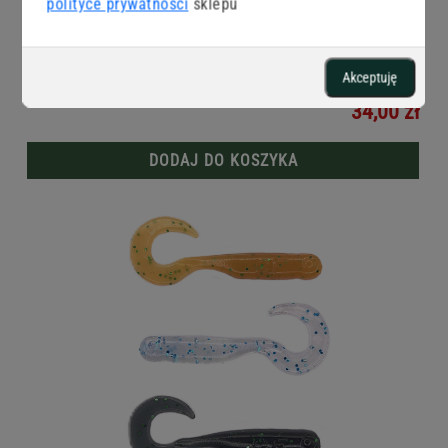
polityce prywatności
sklepu
GF1 twister BABY_kolor BABY 4
Akceptuję
34,00 zł
DODAJ DO KOSZYKA