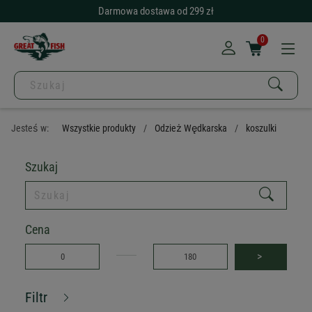
Darmowa dostawa od 299 zł
0
Jesteś w:
Wszystkie produkty
Odzież Wędkarska
koszulki
Szukaj
Cena
>
Filtr