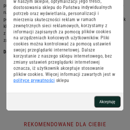
w naszym sklepie, optymalizacji jego treści,
przyjemnego w dotyku materiału, gwarantują komfort i swobodę
dostosowania sklepu do Państwa indywidualnych
ruchów. Boczne, wsuwane kieszenie dodają im funkcjonalności,
potrzeb oraz wyświetlania, personalizacji i
pozwalając na przechowywanie drobnych przedmiotów, takich jak
mierzenia skuteczności reklam w ramach
zewnętrznych sieci reklamowych, korzystamy z
klucze czy telefon. Spodnie świetnie komponują się zarówno
informacji zapisanych za pomocą plików cookies
z bluzą z kompletu, jak i innymi elementami garderoby,
na urządzeniach końcowych użytkowników. Pliki
zapewniając uniwersalność i wygodę.
cookies można kontrolować za pomocą ustawień
swojej przeglądarki internetowej. Dalsze
Dane techniczne:
korzystanie z naszego sklepu internetowego, bez
zmiany ustawień przeglądarki internetowej
Bawełna 25%
oznacza, iż użytkownik akceptuje stosowanie
Poliester 75%
plików cookies. Więcej informacji zawartych jest w
polityce prywatności
sklepu
Akceptuję
REKOMENDOWANE DLA CIEBIE