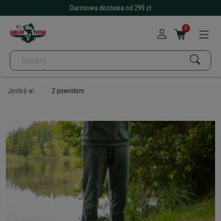
Darmowa dostawa od 299 zł
0
Jesteś w:
Z powrotem