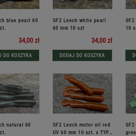
ch blue pearl 60
GF2 Leech white pearl
GF2
zt.
60 mm 10 szt
10 s
34,00 zł
34,00 zł
J DO KOSZYKA
DODAJ DO KOSZYKA
D
ch natural 60
GF2 Leech motor oil red
GF2 
zt.
UV 60 mm 10 szt. x TYP
gree