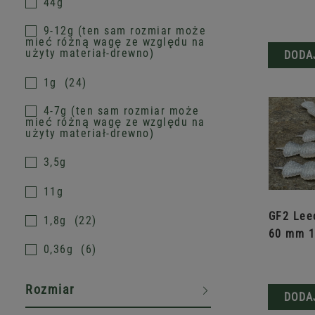
44g
9-12g (ten sam rozmiar może
mieć różną wagę ze względu na
użyty materiał-drewno)
DODA
1g
24
4-7g (ten sam rozmiar może
mieć różną wagę ze względu na
użyty materiał-drewno)
3,5g
11g
GF2 Leec
1,8g
22
60 mm 1
0,36g
6
RYB
Rozmiar
DODA