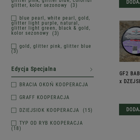
glitter pink, glitter blue, colorful
DODA
glitter, kolor sezonowy
3
blue pearl, white pearl, gold,
glitter light purple, natural,
glitter light green, black & gold,
kolor sezonowy
3
gold, glitter pink, glitter blue
3
Edycja Specjalna
GF2 BAB
x DZEJS
BRACIA OKOŃ KOOPERACJA
GRAFF KOOPERACJA
DODA
DZIEJSIOK KOOPERACJA
15
TYP OD RYB KOOPERACJA
18