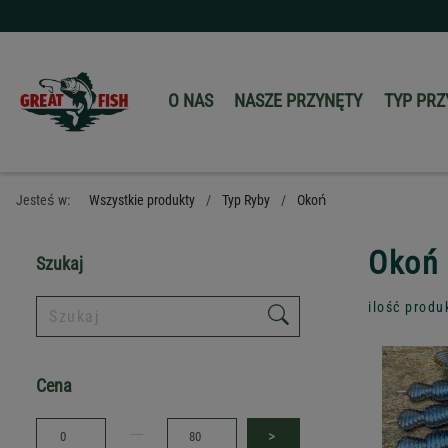
O NAS
NASZE PRZYNĘTY
TYP PRZ
Jesteś w:
Wszystkie produkty
Typ Ryby
Okoń
Okoń
Szukaj
ilość produ
Cena
>