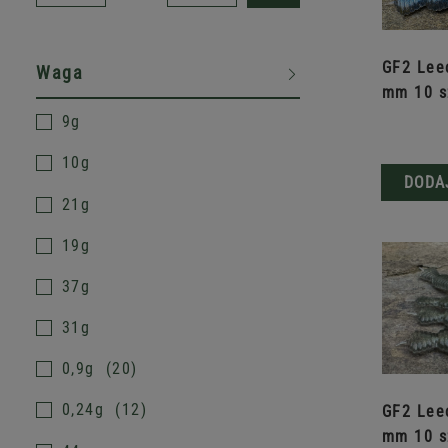
GF2 Lee
Waga
mm 10 s
9g
10g
DODA
21g
19g
37g
31g
0,9g
20
0,24g
12
GF2 Lee
mm 10 s