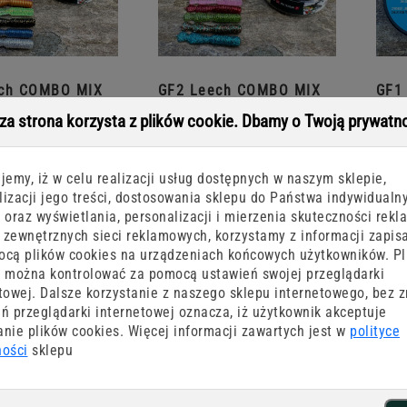
ch COMBO MIX
GF2 Leech COMBO MIX
GF1
0 mm 24
Multicolor II 60 mm 24
sza strona korzysta z plików cookie. Dbamy o Twoją prywatn
szt.
79,00 zł
79,00 zł
jemy, iż w celu realizacji usług dostępnych w naszym sklepie,
J DO KOSZYKA
DODAJ DO KOSZYKA
D
izacji jego treści, dostosowania sklepu do Państwa indywidualn
 oraz wyświetlania, personalizacji i mierzenia skuteczności rekl
zewnętrznych sieci reklamowych, korzystamy z informacji zapis
cą plików cookies na urządzeniach końcowych użytkowników. Pl
 można kontrolować za pomocą ustawień swojej przeglądarki
towej. Dalsze korzystanie z naszego sklepu internetowego, bez 
ń przeglądarki internetowej oznacza, iż użytkownik akceptuje
nie plików cookies. Więcej informacji zawartych jest w
polityce
ności
sklepu
Y_kolor BABY 2
GF1 BABY_kolor BABY 3
GF1