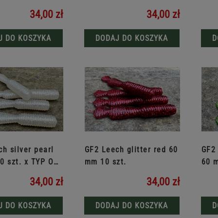
OD RYB
34,00 zł
34,00 zł
J DO KOSZYKA
DODAJ DO KOSZYKA
D
h silver pearl
GF2 Leech glitter red 60
GF2 
0 szt. x TYP OD
mm 10 szt.
60 m
RYB
34,00 zł
34,00 zł
J DO KOSZYKA
DODAJ DO KOSZYKA
D