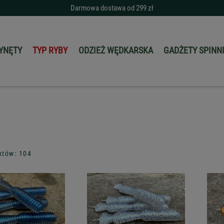
Darmowa dostawa od 299 zł
YNĘTY
TYP RYBY
ODZIEŻ WĘDKARSKA
GADŻETY SPIN
któw: 104