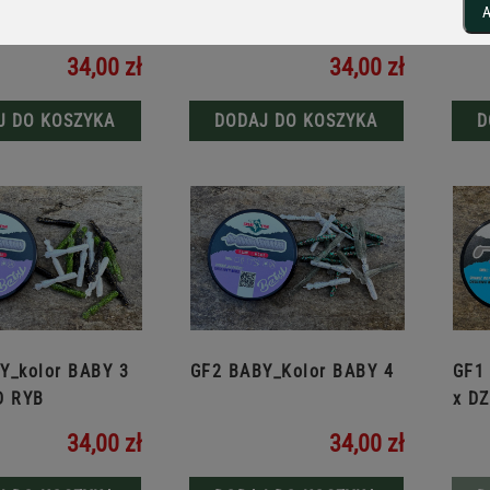
A
x TYP OD RYB
34,00 zł
34,00 zł
J DO KOSZYKA
DODAJ DO KOSZYKA
D
Y_kolor BABY 3
GF2 BABY_Kolor BABY 4
GF1
D RYB
x D
34,00 zł
34,00 zł