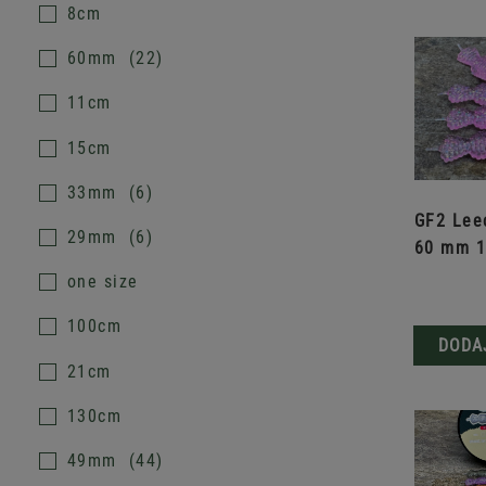
8cm
60mm
22
11cm
15cm
33mm
6
GF2 Leec
29mm
6
60 mm 1
one size
100cm
DODA
21cm
130cm
49mm
44