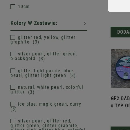
10cm
Kolory W Zestawie:
DODA
glitter red, yellow, glitter
graphite
3
silver pearl, glitter green,
black&gold
3
glitter light purple, blue
pearl, glitter light green
3
natural, white pearl, colorful
glitter
3
GF2 BAB
ice blue, magic green, curry
x TYP O
3
silver pearl, glitter red,
glitter green, glitter graphite,