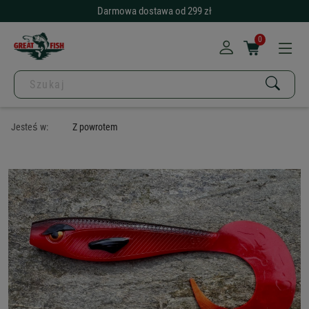
Darmowa dostawa od 299 zł
0
Jesteś w:
Z powrotem