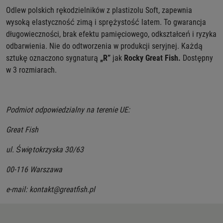
Odlew polskich rękodzielników z plastizolu Soft, zapewnia
wysoką elastyczność zimą i sprężystość latem. To gwarancja
długowieczności, brak efektu pamięciowego, odkształceń i ryzyka
odbarwienia. Nie do odtworzenia w produkcji seryjnej.
Każdą
sztukę oznaczono
sygnaturą
„R”
jak
Rocky Great Fish.
Dostępny
w 3 rozmiarach.
Podmiot odpowiedzialny na terenie UE:
Great Fish
ul. Świętokrzyska 30/63
00-116 Warszawa
e-mail: kontakt@greatfish.pl