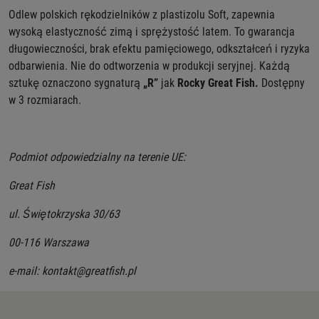
Odlew polskich rękodzielników z plastizolu Soft, zapewnia
wysoką elastyczność zimą i sprężystość latem. To gwarancja
długowieczności, brak efektu pamięciowego, odkształceń i ryzyka
odbarwienia. Nie do odtworzenia w produkcji seryjnej.
Każdą
sztukę oznaczono
sygnaturą
„R”
jak
Rocky Great Fish.
Dostępny
w 3 rozmiarach.
Podmiot odpowiedzialny na terenie UE:
Great Fish
ul. Świętokrzyska 30/63
00-116 Warszawa
e-mail: kontakt@greatfish.pl