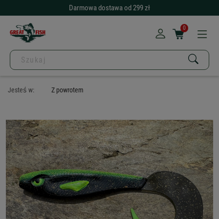
Darmowa dostawa od 299 zł
0
Jesteś w:
Z powrotem