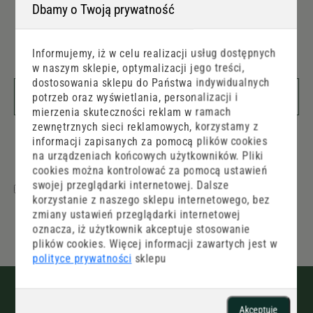
Dbamy o Twoją prywatność
NEWSLETTER
- Zapisz się, dostaniesz
maila z promocjami.
Informujemy, iż w celu realizacji usług dostępnych
w naszym sklepie, optymalizacji jego treści,
dostosowania sklepu do Państwa indywidualnych
potrzeb oraz wyświetlania, personalizacji i
mierzenia skuteczności reklam w ramach
zewnętrznych sieci reklamowych, korzystamy z
informacji zapisanych za pomocą plików cookies
WYŚLIJ
na urządzeniach końcowych użytkowników. Pliki
cookies można kontrolować za pomocą ustawień
swojej przeglądarki internetowej. Dalsze
1. Potwierdzam, że zapoznałam/em się i akceptuję
korzystanie z naszego sklepu internetowego, bez
politykę prywatności
, oraz
regulamin sklepu
zmiany ustawień przeglądarki internetowej
internetowego.
oznacza, iż użytkownik akceptuje stosowanie
plików cookies. Więcej informacji zawartych jest w
polityce prywatności
sklepu
Akceptuję