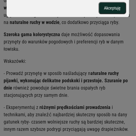
GF2 Leech wykonana jest z
wysokiej jakości, miękkiego, ale
wytrzymałego materiału
, przez co jest odporna na wielokrotne
Akceptuję
ugryzienia i długotrwałe użytkowanie. Jej elastyczność pozwala
na
naturalne ruchy w wodzie
, co dodatkowo przyciąga ryby.
Szeroka gama kolorystyczna
daje możliwość dopasowania
przynęty do warunków pogodowych i preferencji ryb w danym
łowisku.
Wskazówki:
- Prowadź przynętę w sposób naśladujący n
aturalne ruchy
pijawki, wykonując delikatne podskoki i przestoje.
Szuranie po
dnie
również powoduje świetne brania ospałych ryb
stacjonujących przy samym dnie.
- Eksperymentuj z
różnymi prędkościami prowadzenia
i
technikami, aby znaleźć najbardziej skuteczny sposób na dany
gatunek ryby- czasem wolniejsze ruchy są bardziej skuteczne,
innym razem szybsze podrygi przyciągają uwagę drapieżników.