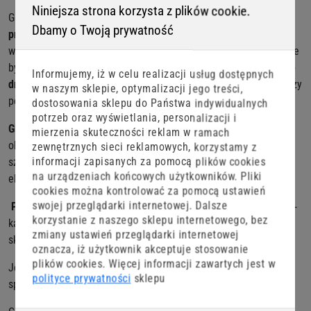
Niniejsza strona korzysta z plików cookie.
GF2 Leech, przynęta stworzona przez Great Fish, to
autorski
Dbamy o Twoją prywatność
projekt
i
ręczna produkcja
, co sprawia, że każda przynęta jest
wyjątkowa, ale przede wszystkim niesamowicie skuteczna. Może
być zbrojona w klasyczną
główkę jig, czeburaszkę czy technike
Informujemy, iż w celu realizacji usług dostępnych
drop-shot/ boczny trok.
Pijawka to doskonały wybór dla wędkarzy
w naszym sklepie, optymalizacji jego treści,
poszukujących skutecznych i wszechstronnych rozwiązań.
dostosowania sklepu do Państwa indywidualnych
potrzeb oraz wyświetlania, personalizacji i
GF2 Leech
to idealna
imitacja pijawki
czyli przysmaku dużych
mierzenia skuteczności reklam w ramach
okoni, pstrągów, jazi czy kleni . Pijawką nie pogardzą również
zewnętrznych sieci reklamowych, korzystamy z
informacji zapisanych za pomocą plików cookies
szczupaki, przez co przynęta staje się niezastąpionym
na urządzeniach końcowych użytkowników. Pliki
elementem ekwipunku każdego wędkarza.
cookies można kontrolować za pomocą ustawień
swojej przeglądarki internetowej. Dalsze
Pozostawiona w nurcie, szurana po dnie, delikatnie opadająca
-
korzystanie z naszego sklepu internetowego, bez
każda forma prezentacji w tym wypadku jest właściwa i często
zmiany ustawień przeglądarki internetowej
skutkuje dużym drapieżnikiem na kiju.
oznacza, iż użytkownik akceptuje stosowanie
plików cookies. Więcej informacji zawartych jest w
Jej łupem oprócz drapieżników mogą paść także ryby
polityce prywatności
sklepu
spokojnego żeru np. duże leszcze, karasie czy karpie.