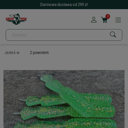
Darmowa dostawa od 299 zł
0
Jesteś w:
Z powrotem