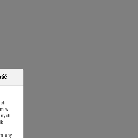
ość
ych
am w
anych
iki
zmiany