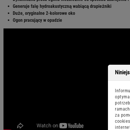
Generuje falę hydroakustyczną wabiącą drapieżniki
Duże, oryginalne 2-kolorowe oko
Ogon pracujący w opadzie
Niniej
Informu
optymal
potrzeb
ramach 
za pomo
cookies
interne