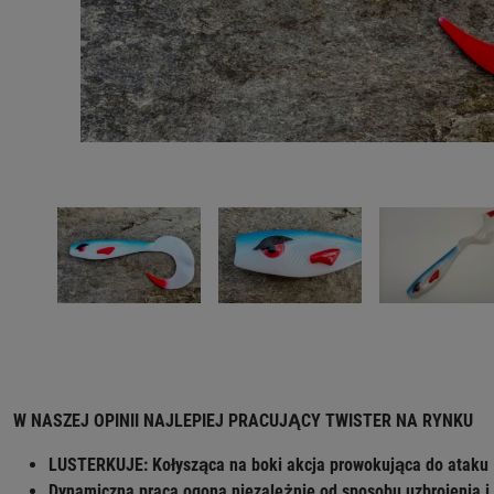
W NASZEJ OPINII NAJLEPIEJ PRACUJĄCY TWISTER NA RYNKU
LUSTERKUJE: Kołysząca na boki akcja prowokująca do ataku
Dynamiczna praca ogona niezależnie od sposobu uzbrojenia i