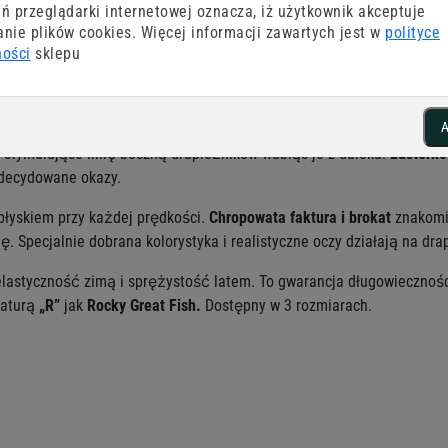
ń przeglądarki internetowej oznacza, iż użytkownik akceptuje
nie plików cookies. Więcej informacji zawartych jest w
polityce
ności
sklepu
ch, nieważne czy preferujesz szybkie czy wolne prowadzenie, nieważn
 sprawia, że w naszej opinii jest najlepszą przynętą tego typu dostęp
A
stymulujące linię boczną drapieżników wabiąc je z daleka.
Lusterk
zdecydowane okazy.
błyskiem przy każdej prędkości.
Chropowata faktura i brokat
znakomic
 Specjalnie dobrana kolorystyka i realistyczne oczy działają na dra
elastyczność zimą i sprężystość latem. To gwarancja długowiecznośc
aturą
„R”
jak
Rocky Great Fish.
Dostępny w 3 rozmiarach.