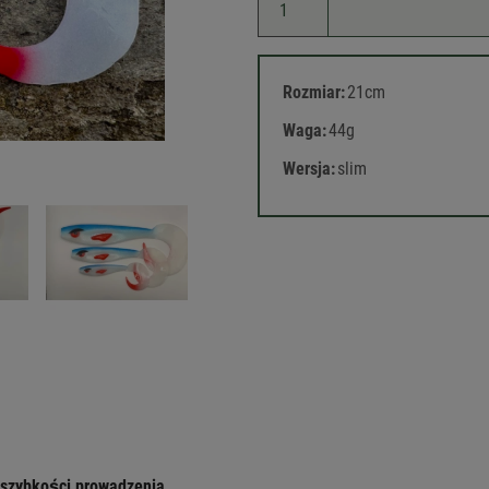
Rozmiar:
21cm
Waga:
44g
Wersja:
slim
 szybkości prowadzenia