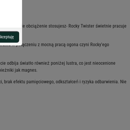
e czy i jakie obciążenie stosujesz- Rocky Twister świetnie pracuje
ną na rynku.
kceptuję
owanie
w połączeniu z mocną pracą ogona czyni Rocky'ego
ie odbija światło również poniżej lustra, co jest nieocenione
pieżniki jak magnes.
i, brak efektu pamięciowego, odkształceń i ryzyka odbarwienia. Nie