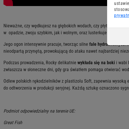
ustawie
stosowa
prywat
Nieważne, czy wędkujesz na głębokich wodach, czy płytkich stawika
w opadzie, zwoju szybkim, jak i wolnym, oraz lusterkuje na boki, co
Jego ogon intensywnie pracuje, tworząc silne
fale
hydroakustyczne
nieodpartą przynętą, prowokującą do ataku nawet najbardziej nie
Podczas prowadzenia, Rocky delikatnie
wykłada się na boki
i wabi 
zwłaszcza w słoneczne dni, gdy gra światłem pomaga otwierać wodę.
Odlew polskich rękodzielników z plastizolu Soft, zapewnia wysoką 
do odtworzenia w produkcji seryjnej.
Każdą sztukę oznaczono
sygn
Podmiot odpowiedzialny na terenie UE:
Great Fish