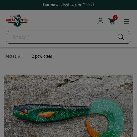
Darmowa dostawa od 299 zł
0
Jesteś w:
Z powrotem