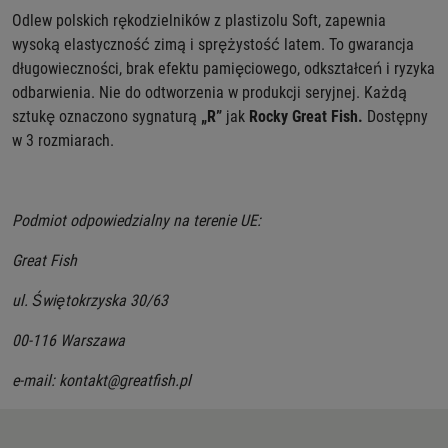
Odlew polskich rękodzielników z plastizolu Soft, zapewnia
wysoką elastyczność zimą i sprężystość latem. To gwarancja
długowieczności, brak efektu pamięciowego, odkształceń i ryzyka
odbarwienia. Nie do odtworzenia w produkcji seryjnej.
Każdą
sztukę oznaczono
sygnaturą
„R”
jak
Rocky Great Fish.
Dostępny
w 3 rozmiarach.
Podmiot odpowiedzialny na terenie UE:
Great Fish
ul. Świętokrzyska 30/63
00-116 Warszawa
e-mail: kontakt@greatfish.pl