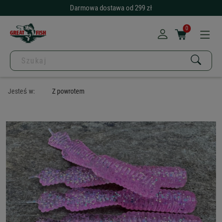
Darmowa dostawa od 299 zł
0
Jesteś w:
Z powrotem