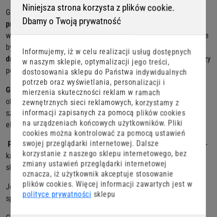
Niniejsza strona korzysta z plików cookie.
GF2 Leech, przynęta stworzona przez Great Fish, to
autorski
Dbamy o Twoją prywatność
projekt
i
ręczna produkcja
, co sprawia, że każda przynęta jest
wyjątkowa, ale przede wszystkim niesamowicie skuteczna. Może
być zbrojona w klasyczną
główkę jig, czeburaszkę czy technike
Informujemy, iż w celu realizacji usług dostępnych
drop-shot/ boczny trok.
Pijawka to doskonały wybór dla wędkarzy
w naszym sklepie, optymalizacji jego treści,
poszukujących skutecznych i wszechstronnych rozwiązań.
dostosowania sklepu do Państwa indywidualnych
potrzeb oraz wyświetlania, personalizacji i
GF2 Leech
to idealna
imitacja pijawki
czyli przysmaku dużych
mierzenia skuteczności reklam w ramach
okoni, pstrągów, jazi czy kleni . Pijawką nie pogardzą również
zewnętrznych sieci reklamowych, korzystamy z
informacji zapisanych za pomocą plików cookies
szczupaki, przez co przynęta staje się niezastąpionym
na urządzeniach końcowych użytkowników. Pliki
elementem ekwipunku każdego wędkarza.
cookies można kontrolować za pomocą ustawień
swojej przeglądarki internetowej. Dalsze
Pozostawiona w nurcie, szurana po dnie, delikatnie opadająca
-
korzystanie z naszego sklepu internetowego, bez
każda forma prezentacji w tym wypadku jest właściwa i często
zmiany ustawień przeglądarki internetowej
skutkuje dużym drapieżnikiem na kiju.
oznacza, iż użytkownik akceptuje stosowanie
plików cookies. Więcej informacji zawartych jest w
Jej łupem oprócz drapieżników mogą paść także ryby
polityce prywatności
sklepu
spokojnego żeru np. duże leszcze, karasie czy karpie.