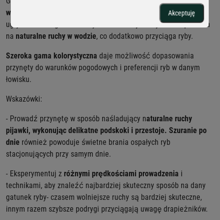
GF2 Leech wykonana jest z
wysokiej jakości, miękkiego, ale
wytrzymałego materiału
, przez co jest odporna na wielokrotne
Akceptuję
ugryzienia i długotrwałe użytkowanie. Jej elastyczność pozwala
na
naturalne ruchy w wodzie
, co dodatkowo przyciąga ryby.
Szeroka gama kolorystyczna
daje możliwość dopasowania
przynęty do warunków pogodowych i preferencji ryb w danym
łowisku.
Wskazówki:
- Prowadź przynętę w sposób naśladujący n
aturalne ruchy
pijawki, wykonując delikatne podskoki i przestoje.
Szuranie po
dnie
również powoduje świetne brania ospałych ryb
stacjonujących przy samym dnie.
- Eksperymentuj z
różnymi prędkościami prowadzenia
i
technikami, aby znaleźć najbardziej skuteczny sposób na dany
gatunek ryby- czasem wolniejsze ruchy są bardziej skuteczne,
innym razem szybsze podrygi przyciągają uwagę drapieżników.