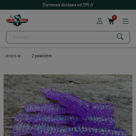
Darmowa dostawa od 299 zł
0
Jesteś w:
Z powrotem