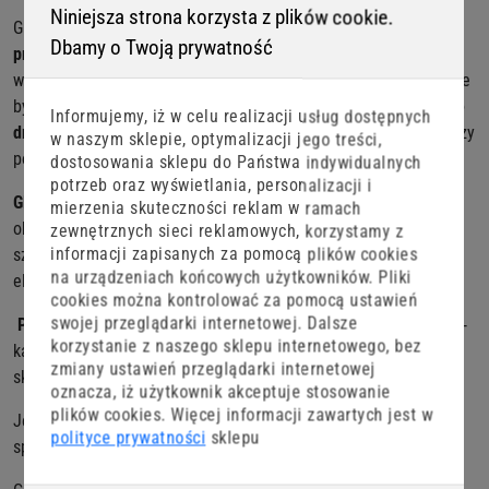
Niniejsza strona korzysta z plików cookie.
GF2 Leech, przynęta stworzona przez Great Fish, to
autorski
Dbamy o Twoją prywatność
projekt
i
ręczna produkcja
, co sprawia, że każda przynęta jest
wyjątkowa, ale przede wszystkim niesamowicie skuteczna. Może
być zbrojona w klasyczną
główkę jig, czeburaszkę czy technike
Informujemy, iż w celu realizacji usług dostępnych
drop-shot/ boczny trok.
Pijawka to doskonały wybór dla wędkarzy
w naszym sklepie, optymalizacji jego treści,
poszukujących skutecznych i wszechstronnych rozwiązań.
dostosowania sklepu do Państwa indywidualnych
potrzeb oraz wyświetlania, personalizacji i
GF2 Leech
to idealna
imitacja pijawki
czyli przysmaku dużych
mierzenia skuteczności reklam w ramach
okoni, pstrągów, jazi czy kleni . Pijawką nie pogardzą również
zewnętrznych sieci reklamowych, korzystamy z
informacji zapisanych za pomocą plików cookies
szczupaki, przez co przynęta staje się niezastąpionym
na urządzeniach końcowych użytkowników. Pliki
elementem ekwipunku każdego wędkarza.
cookies można kontrolować za pomocą ustawień
swojej przeglądarki internetowej. Dalsze
Pozostawiona w nurcie, szurana po dnie, delikatnie opadająca
-
korzystanie z naszego sklepu internetowego, bez
każda forma prezentacji w tym wypadku jest właściwa i często
zmiany ustawień przeglądarki internetowej
skutkuje dużym drapieżnikiem na kiju.
oznacza, iż użytkownik akceptuje stosowanie
plików cookies. Więcej informacji zawartych jest w
Jej łupem oprócz drapieżników mogą paść także ryby
polityce prywatności
sklepu
spokojnego żeru np. duże leszcze, karasie czy karpie.