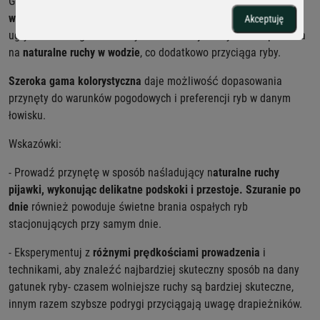
GF2 Leech wykonana jest z
wysokiej jakości, miękkiego, ale
wytrzymałego materiału
, przez co jest odporna na wielokrotne
Akceptuję
ugryzienia i długotrwałe użytkowanie. Jej elastyczność pozwala
na
naturalne ruchy w wodzie
, co dodatkowo przyciąga ryby.
Szeroka gama kolorystyczna
daje możliwość dopasowania
przynęty do warunków pogodowych i preferencji ryb w danym
łowisku.
Wskazówki:
- Prowadź przynętę w sposób naśladujący n
aturalne ruchy
pijawki, wykonując delikatne podskoki i przestoje.
Szuranie po
dnie
również powoduje świetne brania ospałych ryb
stacjonujących przy samym dnie.
- Eksperymentuj z
różnymi prędkościami prowadzenia
i
technikami, aby znaleźć najbardziej skuteczny sposób na dany
gatunek ryby- czasem wolniejsze ruchy są bardziej skuteczne,
innym razem szybsze podrygi przyciągają uwagę drapieżników.