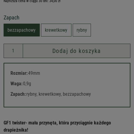
Najniższa cena w ciągu 30 dni: 34,00 zł
Zapach
bezzapachowy
krewetkowy
rybny
Dodaj do koszyka
Rozmiar:
49mm
Waga:
0,9g
Zapach:
rybny, krewetkowy, bezzapachowy
GF1 twister- mała przynęta, która przyciągnie każdego
drapieżnika!