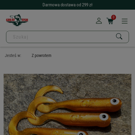
Darmowa dostawa od 299 zł
0
Jesteś w:
Z powrotem