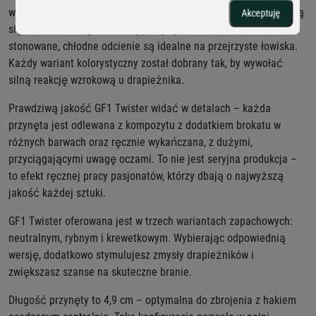
warunkach wędkarskich. Intensywne, jaskrawe kolory sprawdzają
Akceptuję
się w wodach o ograniczonej przejrzystości, natomiast
stonowane, chłodne odcienie są idealne na przejrzyste łowiska.
Każdy wariant kolorystyczny został dobrany tak, by wywołać
silną reakcję wzrokową u drapieżnika.
Prawdziwą jakość GF1 Twister widać w detalach – każda
przynęta jest odlewana z kompozytu z dodatkiem brokatu w
różnych barwach oraz ręcznie wykańczana, z dużymi,
przyciągającymi uwagę oczami. To nie jest seryjna produkcja –
to efekt ręcznej pracy pasjonatów, którzy dbają o najwyższą
jakość każdej sztuki.
GF1 Twister oferowana jest w trzech wariantach zapachowych:
neutralnym, rybnym i krewetkowym. Wybierając odpowiednią
wersję, dodatkowo stymulujesz zmysły drapieżników i
zwiększasz szanse na skuteczne branie.
Długość przynęty to 4,9 cm – optymalna do zbrojenia z hakiem