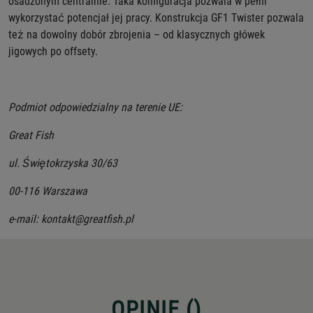
osadzonym centralnie. Taka konfiguracja pozwala w pełni
wykorzystać potencjał jej pracy. Konstrukcja GF1 Twister pozwala
też na dowolny dobór zbrojenia – od klasycznych główek
jigowych po offsety.
Podmiot odpowiedzialny na terenie UE:
Great Fish
ul. Świętokrzyska 30/63
00-116 Warszawa
e-mail: kontakt@greatfish.pl
OPINIE (
)