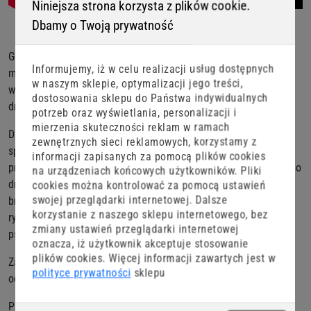
Niniejsza strona korzysta z plików cookie.
Dbamy o Twoją prywatność
GF1 Twister to uniwersalna przynęta spinningowa stworzona z
Informujemy, iż w celu realizacji usług dostępnych
myślą o maksymalnej skuteczności. Dzięki idealnemu
w naszym sklepie, optymalizacji jego treści,
wyważeniu oraz doskonałej pracy ogonka, skutecznie prowokuje
dostosowania sklepu do Państwa indywidualnych
drapieżniki do ataku – niezależnie od techniki prowadzenia.
potrzeb oraz wyświetlania, personalizacji i
mierzenia skuteczności reklam w ramach
Działa znakomicie w każdej technice wędkowania i na różne
zewnętrznych sieci reklamowych, korzystamy z
sposoby zbrojenia. GF1 twister sprawdzi się w każdej technice
informacji zapisanych za pomocą plików cookies
prowadzenia, bez znaczenia czy podbijasz z pauzami, szurasz po
na urządzeniach końcowych użytkowników. Pliki
dnie, czy prowadzisz jednostajnie- zawsze możesz zanotować
cookies można kontrolować za pomocą ustawień
swojej przeglądarki internetowej. Dalsze
branie. GF1 twister jest dedykowana do łowienia każdego typu
korzystanie z naszego sklepu internetowego, bez
ryb. Sięgają po niego najczęściej łowcy okoni, sandaczy, kleni,
zmiany ustawień przeglądarki internetowej
pstrągów, czy nawet szczupaków.
oznacza, iż użytkownik akceptuje stosowanie
plików cookies. Więcej informacji zawartych jest w
Zachowuje miękkość w niskich temperaturach, co pozwala jej
polityce prywatności
sklepu
odwzorowywać naturalny ruch narybku przez cały sezon.
Paleta barw GF1 została opracowana z myślą o różnych